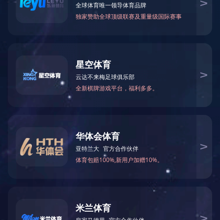
TF6300/6600空氧混合仪
首页
前一页
1
后一页
尾页
产品中心
开云网页版·官方版在线登入-开云(中国)
褥疮防治床垫
雾化器
简易呼吸器
医用空气压缩机
空氧混合器
空氧混合仪