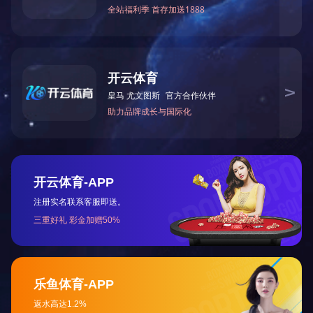
在家吸氧，要注意什么？
开云网页版·官方版在线登入-开云(中国)
联系人: 神鹿医疗
联系电话: 400-993-6860
QQ:14675016（同微信）
联系地址: 北京市房山区琉璃河镇
网站栏目
关于我们
产品中心