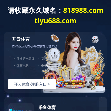
语言选择:
网站导航
Toggl
navig
公司新闻
医用分子筛开云网页版·官方版在线登入-开云(中国)
SL-3A330/530系列使用视频