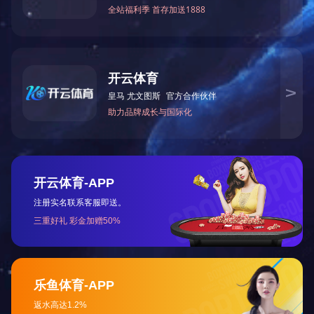
新闻资讯
神鹿医疗全国售后服务电话400-993-6860
开云网页版·官方版在线登入-开云(中国) 选购攻略| 3L机/5L机？到
底选哪个？
医用分子筛开云网页版·官方版在线登入-开云(中国) SL-
3A330/530系列使用视频
医用分子筛开云网页版·官方版在线登入-开云(中国) SL-3W系列使
用视频
家用开云网页版·官方版在线登入-开云(中国) 应对新冠真的有用
吗？
在家吸氧，要注意什么？
开云网页版·官方版在线登入-开云(中国)