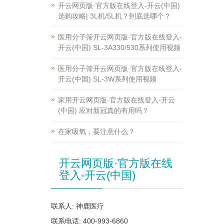
开云网页版·官方版在线登入-开云(中国)
选购攻略| 3L机/5L机？到底选哪个？
医用分子筛开云网页版·官方版在线登入-
开云(中国) SL-3A330/530系列使用视频
医用分子筛开云网页版·官方版在线登入-
开云(中国) SL-3W系列使用视频
家用开云网页版·官方版在线登入-开云
(中国) 应对新冠真的有用吗？
在家吸氧，要注意什么？
开云网页版·官方版在线
登入-开云(中国)
联系人: 神鹿医疗
联系电话: 400-993-6860