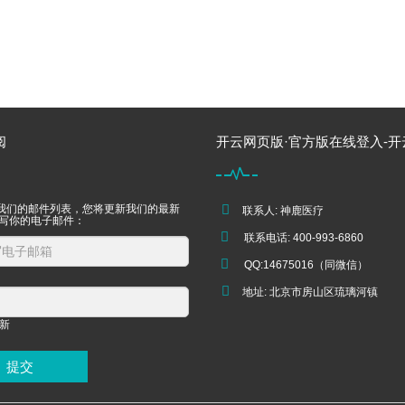
阅
开云网页版·官方版在线登入-开云
我们的邮件列表，您将更新我们的最新
联系人: 神鹿医疗
填写你的电子邮件：
联系电话: 400-993-6860
QQ:14675016（同微信）
地址: 北京市房山区琉璃河镇
提交