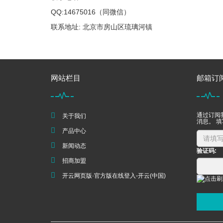
QQ:14675016（同微信）
联系地址: 北京市房山区琉璃河镇
网站栏目
邮箱订
通过订阅
关于我们
消息。 
产品中心
新闻动态
验证码:
招商加盟
开云网页版·官方版在线登入-开云(中国)