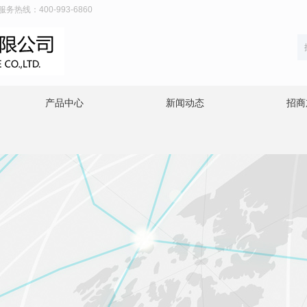
线：400-993-6860
产品中心
新闻动态
招商