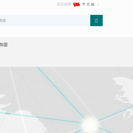
语言选择:
加盟