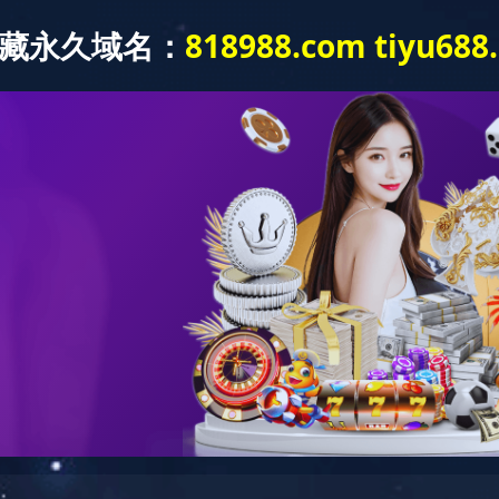
线：400-993-6860
产品中心
新闻动态
招商