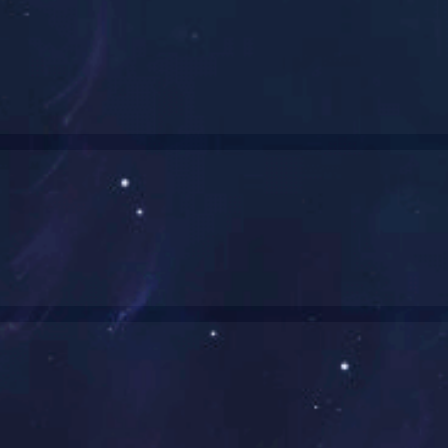
疮防治床垫
电动透气
气道：四
波动：是
气室：上垫
遥控：否
带床罩 C