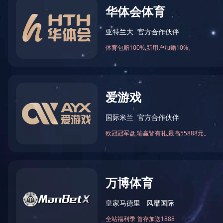
产品中心
褥
开云网页版·官方版在线登入-开云(中国)
褥疮防治床垫
雾化器
简易呼吸器
医用空气压缩机
空氧混合器