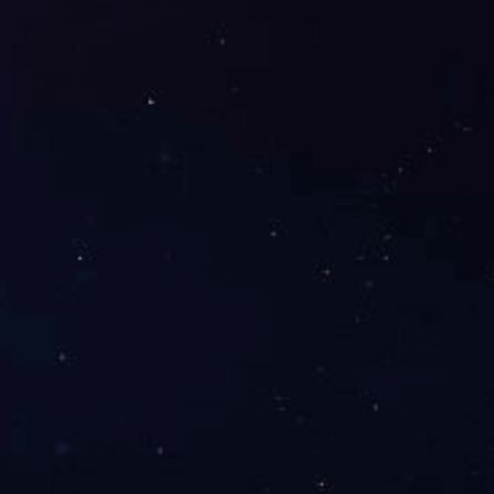
08
电动透气褥疮防治床垫SL-D-131
(中国)
微信公众号