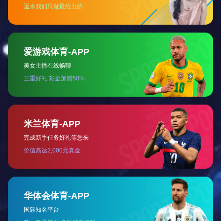
上一款产品：
电动透气褥疮防治床垫SL-F-601
下一款产品：
电动透气褥疮防治床垫SL-S-109
其他产品