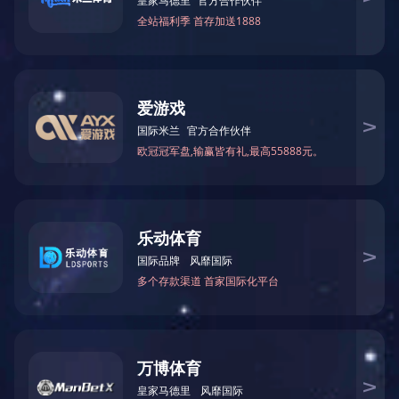
电动透气褥疮防治床垫SL-C-203
气道：三气道
波动：是
气室：25根